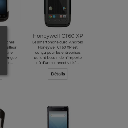
C77
Honeywell CT60 XP
rtphones
Le smartphone durci Android
e meilleur
Honeywell CT60 XP est
s - une
conçu pour les entreprises
te conçue
qui ont besoin de n’importe
sur le...
où d’une connectivité à...
Détails