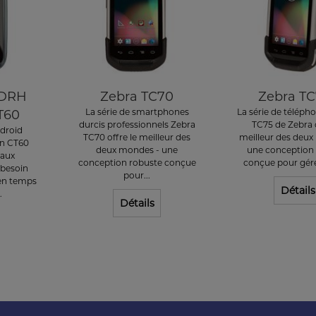
 DRH
Zebra TC70
Zebra TC
La série de smartphones
La série de téléph
T60
durcis professionnels Zebra
TC75 de Zebra o
droid
TC70 offre le meilleur des
meilleur des deux
n CT60
deux mondes - une
une conception
 aux
conception robuste conçue
conçue pour gérer 
 besoin
pour...
 en temps
Détails
.
Détails