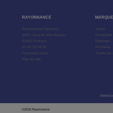
RAYONNANCE
MARQU
Rayonnance Hardware
Zebra
49/51 Quai de Dion Bouton
Honeywel
92800 Puteaux
Datalogic
01 42 33 34 05
ProGlove
Contactez-nous
Toutes les
Plan du site
Mentio
©2026 Rayonnance