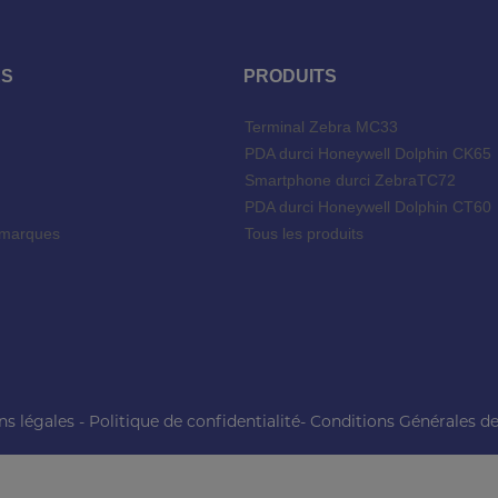
ES
PRODUITS
Terminal Zebra MC33
l
PDA durci Honeywell Dolphin CK65
Smartphone durci ZebraTC72
PDA durci Honeywell Dolphin CT60
 marques
Tous les produits
ns légales
-
Politique de confidentialité
-
Conditions Générales de