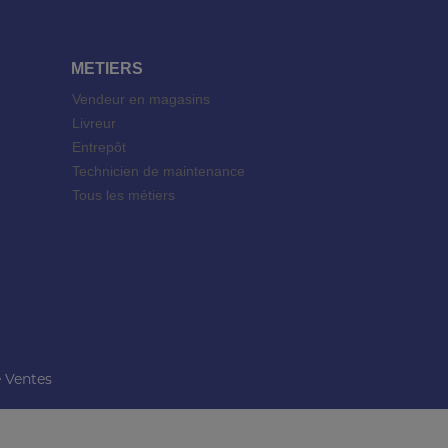
METIERS
Vendeur en magasins
Livreur
Entrepôt
Technicien de maintenance
Tous les métiers
 Ventes