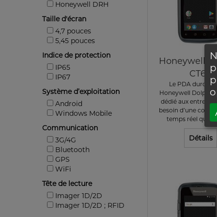
Honeywell DRH
Taille d'écran
4,7 pouces
5,45 pouces
N
Indice de protection
Honeywell D
p
IP65
CT60
IP67
p
Le PDA durci An
o
Système d’exploitation
Honeywell Dolphin 
dédié aux entrepris
Android
besoin d’une connec
Windows Mobile
temps réel que ce 
Communication
Détails
3G/4G
Bluetooth
GPS
WiFi
Tête de lecture
Imager 1D/2D
Imager 1D/2D ; RFID