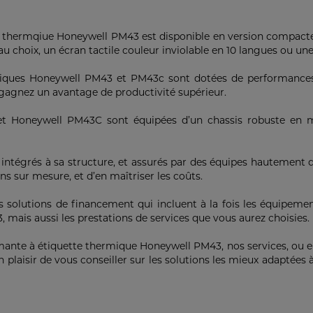
re thermqiue Honeywell PM43 est disponible en version compacte
choix, un écran tactile couleur inviolable en 10 langues ou une i
iques Honeywell PM43 et PM43c sont dotées de performances 
 gagnez un avantage de productivité supérieur.
 Honeywell PM43C sont équipées d’un chassis robuste en mé
intégrés à sa structure, et assurés par des équipes hautement q
ns sur mesure, et d’en maîtriser les coûts.
s solutions de financement qui incluent à la fois les équipemen
mais aussi les prestations de services que vous aurez choisies.
mante à étiquette thermique Honeywell PM43, nos services, ou e
n plaisir de vous conseiller sur les solutions les mieux adaptées 