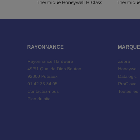
Thermique Honeywell H-Class
Thermique
RAYONNANCE
MARQU
Rayonnance Hardware
Zebra
49/51 Quai de Dion Bouton
Honeywel
92800 Puteaux
Datalogic
01 42 33 34 05
ProGlove
Contactez-nous
Toutes les
Plan du site