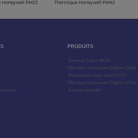
 Honeywell PM23
Thermique Honeywell PM42
ES
PRODUITS
Terminal Zebra MC33
l
PDA durci Honeywell Dolphin CK65
Smartphone durci ZebraTC72
PDA durci Honeywell Dolphin CT60
 marques
Tous les produits