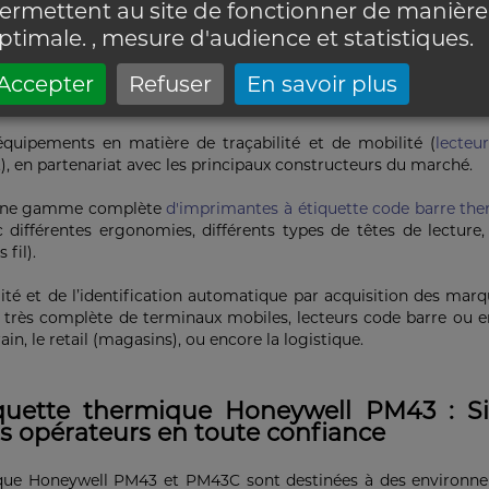
ermettent au site de fonctionner de manière
ptimale. , mesure d'audience et statistiques
.
Accepter
Refuser
En savoir plus
n
Caractéristiques techniques
ipements en matière de traçabilité et de mobilité (
lecteu
c.), en partenariat avec les principaux constructeurs du marché.
e une gamme complète
d'imprimantes à étiquette code barre th
ifférentes ergonomies, différents types de têtes de lecture, 
 fil).
lité et de l’identification automatique par acquisition des ma
ès complète de terminaux mobiles, lecteurs code barre ou enc
ain, le retail (magasins), ou encore la logistique.
iquette thermique Honeywell PM43 : Si
vos opérateurs en toute confiance
que Honeywell PM43 et PM43C sont destinées à des environneme