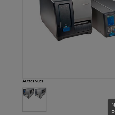
Autres vues
N
p