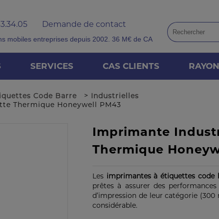
33.34.05
Demande de contact
ns mobiles entreprises depuis 2002. 36 M€ de CA
S
SERVICES
CAS CLIENTS
RAYO
>
iquettes Code Barre
Industrielles
uette Thermique Honeywell PM43
Imprimante Industr
Thermique Honeywe
Les
imprimantes à étiquettes code
prêtes à assurer des performances 
d’impression de leur catégorie (300
considérable.