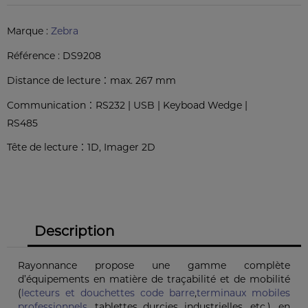
Marque :
Zebra
Référence :
DS9208
:
Distance de lecture
max. 267 mm
:
Communication
RS232 | USB | Keyboad Wedge |
RS485
:
Tête de lecture
1D, Imager 2D
Description
Rayonnance propose une gamme complète
d’équipements en matière de traçabilité et de mobilité
(
lecteurs et douchettes code barre
,
terminaux mobiles
professionnels
, tablettes durcies industrielles, etc.), en