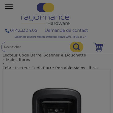
01.42.33.34.05
Demande de contact
Leader des solutions mobiles entreprises depuis 2002. 36 M€ de CA
>
>
Accueil
NOS PRODUITS
Lecteur Code Barre, Scanner & Douchette
>
Mains libres
>
Zebra Lecteur Code Barre Portable Mains Libres
Zebra DS9208