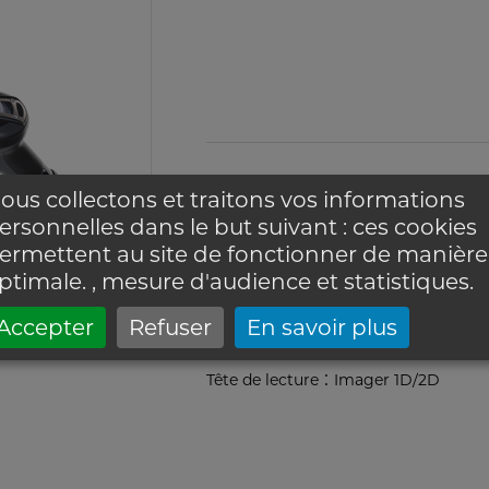
Marque :
Datalogic
ous collectons et traitons vos informations
Référence :
PowerScan Retail PBT95
ersonnelles dans le but suivant :
ces cookies
ermettent au site de fonctionner de manière
:
Distance de lecture
max. 850 mm
ptimale. , mesure d'audience et statistiques
.
:
Indice de protection
IP65
Accepter
Refuser
En savoir plus
:
Communication
RS232 | USB-COM 
:
Tête de lecture
Imager 1D/2D