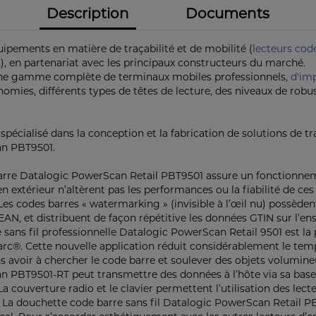
Description
Documents
ments en matière de traçabilité et de mobilité (
lecteurs cod
c.), en partenariat avec les principaux constructeurs du marché.
une gamme complète de terminaux mobiles professionnels,
d'im
nomies, différents types de têtes de lecture, des niveaux de robus
spécialisé dans la conception et la fabrication de solutions de
an PBT9501.
re Datalogic PowerScan Retail PBT9501 assure un fonctionnement
en extérieur n’altèrent pas les performances ou la fiabilité de ces
. Les codes barres « watermarking » (invisible à l’œil nu) possè
, et distribuent de façon répétitive les données GTIN sur l’ens
ans fil professionnelle Datalogic PowerScan Retail 9501 est la 
marc®. Cette nouvelle application réduit considérablement le temp
ns avoir à chercher le code barre et soulever des objets volumi
an PBT9501-RT peut transmettre des données à l’hôte via sa base 
a couverture radio et le clavier permettent l’utilisation des lec
n. La douchette code barre sans fil Datalogic PowerScan Retai