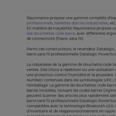
Rayonnance propose une gamme complète d’équipe
professionnels
,
tablettes durcies industrielles
, et
En matière de traçabilité, Rayonnance propose 
des douchettes code barre
, avec différentes ergo
de connectivité (filaire, sans fil).
Parmi ces constructeurs, le revendeur Datalogic, 
barre sans fil professionnelle Datalogic PowerSc
La robustesse de la gamme de douchette code bar
ventes. Des chocs à répétition ou une utilisation 
une protection contre l’humidité et la poussière
Number) contenues dans les symbologies UPC / EAN
l’emballage. La gamme de douchettes code barre s
barres invisibles, incluant les codes barres Digi
peuvent scanner des articles plus rapidement sa
barre sans fil professionnelle Datalogic PowerSc
compatibles avec la technologie Bluetooth v2.0. L
d’inventaire et de réapprovisionnement en rayo