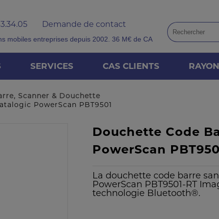
33.34.05
Demande de contact
ns mobiles entreprises depuis 2002. 36 M€ de CA
S
SERVICES
CAS CLIENTS
RAYO
arre, Scanner & Douchette
Datalogic PowerScan PBT9501
Douchette Code Bar
PowerScan PBT9501
La douchette code barre sans
PowerScan PBT9501-RT Imager
technologie Bluetooth®.