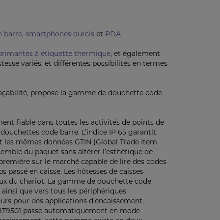
e barre
,
smartphones durcis
et
PDA
primantes à étiquette thermique
, et également
tesse variés, et différentes possibilités en termes
 traçabilité, propose la gamme de douchette code
 fiable dans toutes les activités de points de
 douchettes code barre. L’indice IP 65 garantit
dent les mêmes données GTIN (Global Trade Item
emble du paquet sans altérer l’esthétique de
première sur le marché capable de lire des codes
s passé en caisse. Les hôtesses de caisses
neux du chariot. La gamme de douchette code
ainsi que vers tous les périphériques
teurs pour des applications d’encaissement,
l PBT9501 passe automatiquement en mode