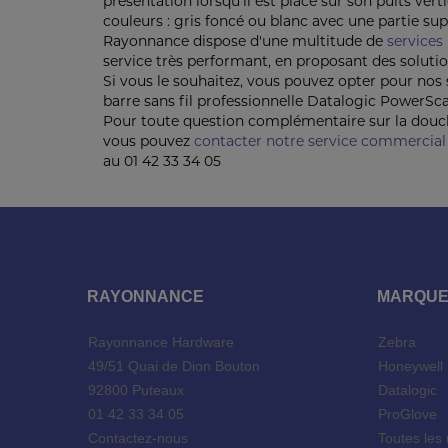
présentation lorsqu’il est placé sur son puits ve
couleurs : gris foncé ou blanc avec une partie su
Rayonnance dispose d'une multitude de
services
service très performant, en proposant des solutio
Si vous le souhaitez, vous pouvez opter pour nos 
barre sans fil professionnelle Datalogic PowerSca
Pour toute question complémentaire sur la douch
vous pouvez
contacter notre service commercial
au 01 42 33 34 05
RAYONNANCE
MARQU
Rayonnance Hardware
Zebra
49/51 Quai de Dion Bouton
Honeywel
92800 Puteaux
Datalogic
01 42 33 34 05
ProGlove
Contactez-nous
Toutes les