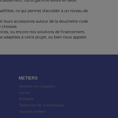
d’encaissement, cette gamme existe en deux
alifiées, ce qui permet d’accéder à un niveau de
et leurs accessoires autour de la douchette code
 choisies.
ices, ou encore nos solutions de financement,
eux adaptées à votre projet, ou bien nous appeler
METIERS
Vendeur en magasins
Livreur
Entrepôt
Technicien de maintenance
Tous les métiers