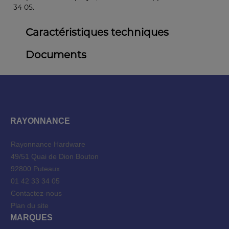
34 05.
Caractéristiques techniques
Documents
RAYONNANCE
Rayonnance Hardware
49/51 Quai de Dion Bouton
92800 Puteaux
01 42 33 34 05
Contactez-nous
Plan du site
MARQUES