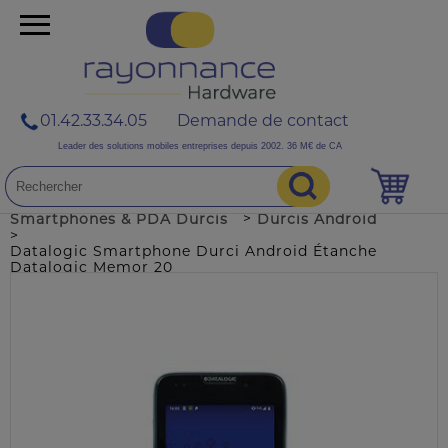
01.42.33.34.05
Demande de contact
Leader des solutions mobiles entreprises depuis 2002. 36 M€ de CA
>
>
Accueil
NOS PRODUITS
>
Smartphones & PDA Durcis
Durcis Android
>
Datalogic Smartphone Durci Android Étanche
Datalogic Memor 20