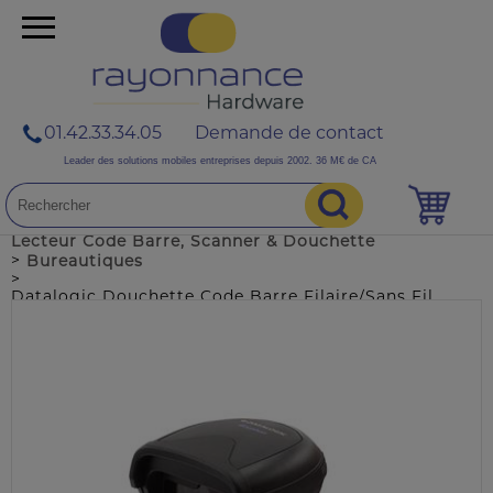
01.42.33.34.05
Demande de contact
Leader des solutions mobiles entreprises depuis 2002. 36 M€ de CA
>
>
Accueil
NOS PRODUITS
Lecteur Code Barre, Scanner & Douchette
>
Bureautiques
>
Datalogic Douchette Code Barre Filaire/Sans Fil
Datalogic Gryphon 4200