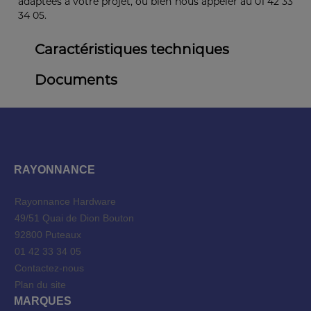
adaptées à votre projet, ou bien nous appeler au 01 42 33
34 05.
Caractéristiques techniques
Documents
RAYONNANCE
Rayonnance Hardware
49/51 Quai de Dion Bouton
92800 Puteaux
01 42 33 34 05
Contactez-nous
Plan du site
MARQUES